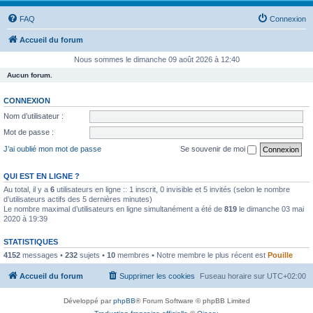
FAQ
Connexion
Accueil du forum
Nous sommes le dimanche 09 août 2026 à 12:40
Aucun forum.
CONNEXION
Nom d’utilisateur :
Mot de passe :
J’ai oublié mon mot de passe
Se souvenir de moi
QUI EST EN LIGNE ?
Au total, il y a
6
utilisateurs en ligne :: 1 inscrit, 0 invisible et 5 invités (selon le nombre
d’utilisateurs actifs des 5 dernières minutes)
Le nombre maximal d’utilisateurs en ligne simultanément a été de
819
le dimanche 03 mai
2020 à 19:39
STATISTIQUES
4152
messages •
232
sujets •
10
membres • Notre membre le plus récent est
Pouille
Accueil du forum
Supprimer les cookies
Fuseau horaire sur
UTC+02:00
Développé par
phpBB
® Forum Software © phpBB Limited