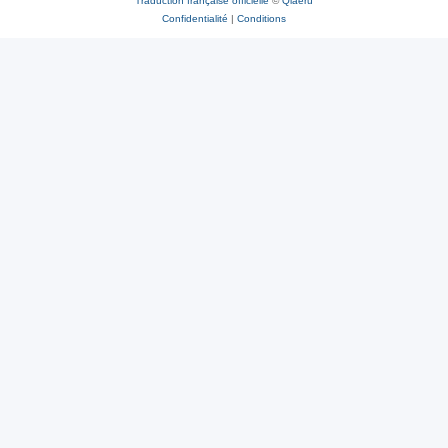
Traduction française officielle
©
Qiaeru
Confidentialité
|
Conditions